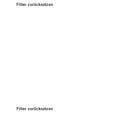
Filter zurücksetzen
Am beliebtesten
Sortieren nach:
:
Filter zurücksetzen
Filter zurücksetzen
Filter zurücksetzen