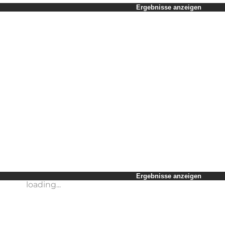
Zeitraum auswählen
Ergebnisse anzeigen
Kinder
Freunde
Mein Geschäft
Mein Partner
loading...
Mir selbst
Ergebnisse anzeigen
Ergebnisse anzeigen
loading...
loading...
Ergebnisse anzeigen
loading...