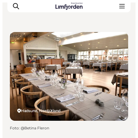
Restaurants
Hadsund, Nordjütland
Foto
:
@Betina Fleron