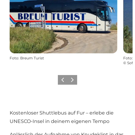
Foto
:
Breum Turist
Foto
:
©
Sof
Vorherige Folie
Nächste Folie
Kostenloser Shuttlebus auf Fur – erlebe die
UNESCO-Insel in deinem eigenen Tempo
Anlässlich der Aufnahme von Knudeklint in das