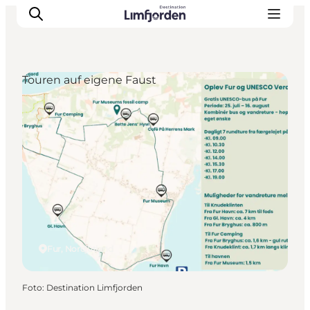
Touren auf eigene Faust
Fur, Nordjütland
Foto
:
Destination Limfjorden