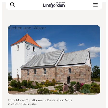
Kirchen und Klöster
Foto
:
Morsø Turistbureau - Destination Mors
©
vester assels kirke