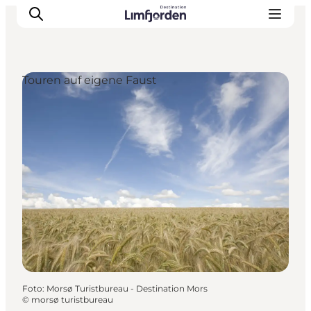
Touren auf eigene Faust
Foto
:
Morsø Turistbureau - Destination Mors
©
morsø turistbureau