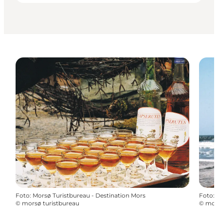
Foto
:
Morsø Turistbureau - Destination Mors
Foto
:
©
morsø turistbureau
©
mors