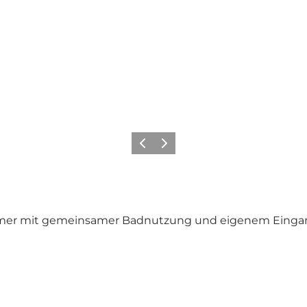
Vorherige Folie
Nächste Folie
mmer mit gemeinsamer Badnutzung und eigenem Eingan