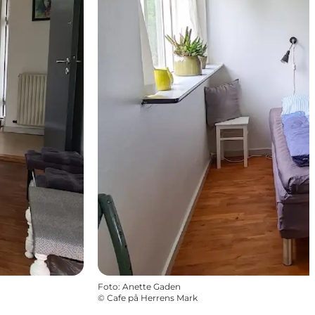
Foto
:
Anette Gaden
©
Cafe på Herrens Mark