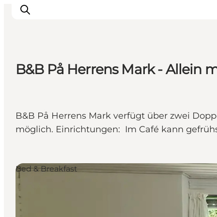
B&B På Herrens Mark - Allein m
B&B På Herrens Mark verfügt über zwei Do
möglich. Einrichtungen: Im Café kann gefrü
Bed & Breakfast