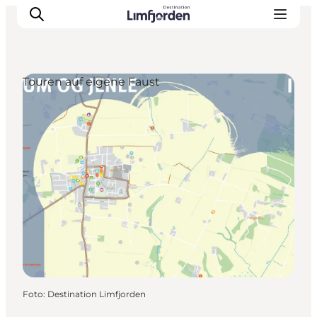
Touren auf eigene Faust
Foto
:
Destination Limfjorden