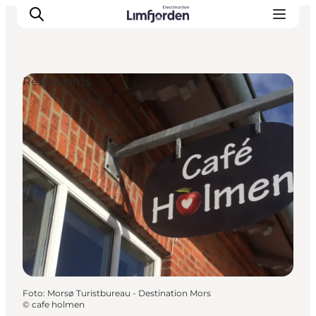
Restaurants
Foto
:
Morsø Turistbureau - Destination Mors
©
cafe holmen