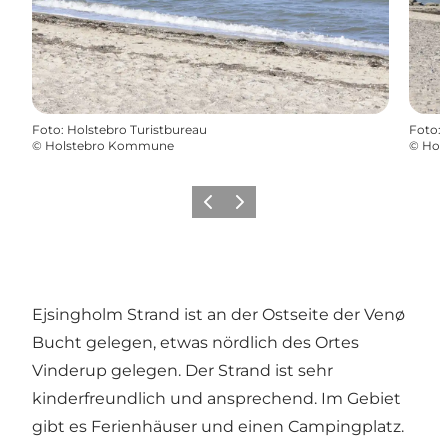
Foto
:
Holstebro Turistbureau
Foto
:
©
Holstebro Kommune
©
Hol
Vorherige Folie
Nächste Folie
Ejsingholm Strand ist an der Ostseite der Venø
Bucht gelegen, etwas nördlich des Ortes
Vinderup gelegen. Der Strand ist sehr
kinderfreundlich und ansprechend. Im Gebiet
gibt es Ferienhäuser und einen Campingplatz.