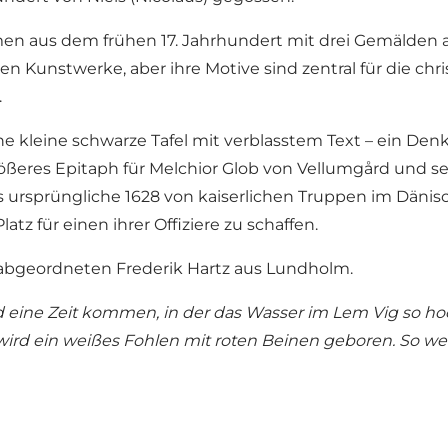
men aus dem frühen 17. Jahrhundert mit drei Gemälden au
 Kunstwerke, aber ihre Motive sind zentral für die christ
.
 kleine schwarze Tafel mit verblasstem Text – ein Denk
rößeres Epitaph für Melchior Glob von Vellumgård und s
rsprüngliche 1628 von kaiserlichen Truppen im Dänisch
 für einen ihrer Offiziere zu schaffen.
sabgeordneten Frederik Hartz aus Lundholm.
d eine Zeit kommen, in der das Wasser im Lem Vig so ho
ird ein weißes Fohlen mit roten Beinen geboren. So weit