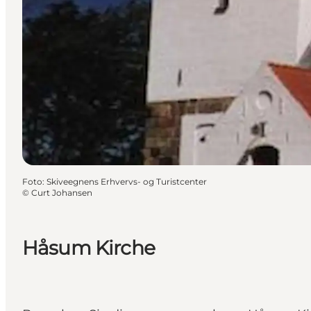
Foto
:
Skiveegnens Erhvervs- og Turistcenter
©
Curt Johansen
Håsum Kirche