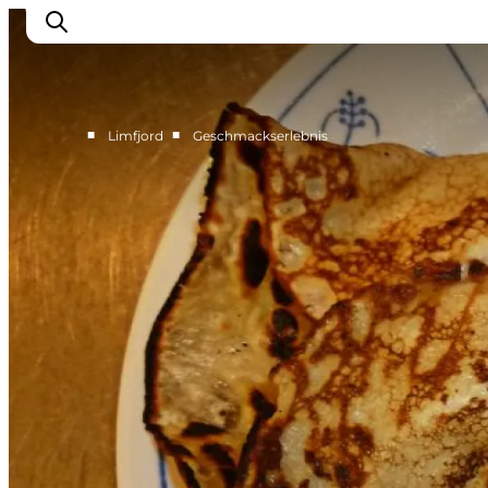
■
■
Limfjord
Geschmackserlebnis
Erlebnisse
Events
Geschmackserlebnis
Wohnmobilurlaub
UNESCO Welterbe
Unterkunft
Der Guide