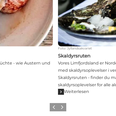
Foto
:
Jyllandsakvariet
Skaldyrsruten
rüchte - wie Austern und
Vores Limfjordsland er No
med skaldyrsoplevelser i ver
Skaldyrsruten - finder du
skaldyrsoplevelser for alle al
Weiterlesen
Vorherige Folie
Nächste Folie