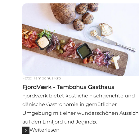
FjordVærk - Tambohus Gasthaus
Foto
:
Tambohus Kro
FjordVærk - Tambohus Gasthaus
Fjordværk bietet köstliche Fischgerichte und
dänische Gastronomie in gemütlicher
Umgebung mit einer wunderschönen Aussich
auf den Limfjord und Jegindø.
Weiterlesen