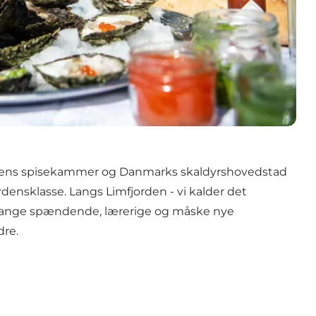
rdens spisekammer og Danmarks skaldyrshovedstad
densklasse. Langs Limfjorden - vi kalder det
 mange spændende, lærerige og måske nye
dre.