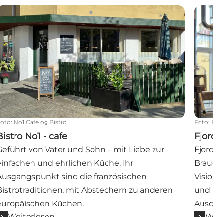
istro No1 - cafe
Fjord 
Foto
:
No1 Cafe og Bistro
Foto
:
F
Bistro No1 - cafe
Fjord
Geführt von Vater und Sohn – mit Liebe zur
Fjord 
einfachen und ehrlichen Küche. Ihr
Braue
Ausgangspunkt sind die französischen
Visio
Bistrotraditionen, mit Abstechern zu anderen
und M
europäischen Küchen.
Ausdr
Weiterlesen
We