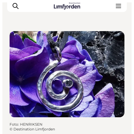
Künstler und Kunsthandwerker
Foto
:
HENRIKSEN
©
Destination Limfjorden