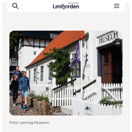
Museen
Foto
:
Lemvig Museum