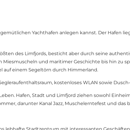
m gemütlichen Yachthafen anlegen kannst. Der Hafen 
ößten des Limfjords, besticht aber durch seine authent
schen Miesmuscheln und maritimer Geschichte bis hin z
el auf einem Segeltörn durch Himmerland.
 Segleraufenthaltsraum, kostenloses WLAN sowie Dusch-
en. Hafen, Stadt und Limfjord ziehen sowohl Einheimi
Sommer, darunter
Kanal Jazz
,
Muschelerntefest
und das b
ns lebhafte Stadtzentrum mit interessanten Geschäften