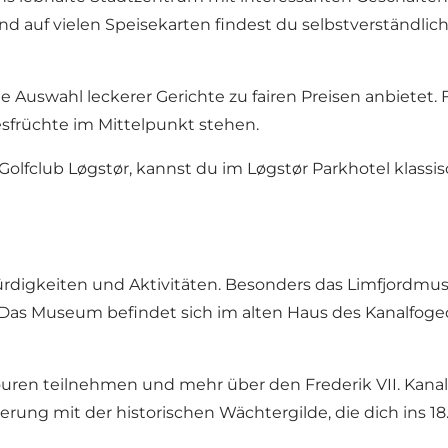
nd auf vielen Speisekarten findest du selbstverständlich d
ße Auswahl leckerer Gerichte zu fairen Preisen anbietet.
esfrüchte im Mittelpunkt stehen.
 Golfclub Løgstør, kannst du im
Løgstør Parkhotel
klassi
ürdigkeiten und Aktivitäten. Besonders das
Limfjordm
Das Museum befindet sich im alten Haus des Kanalfoge
ouren teilnehmen und mehr über den Frederik VII. Kana
derung mit der historischen
Wächtergilde
, die dich ins 