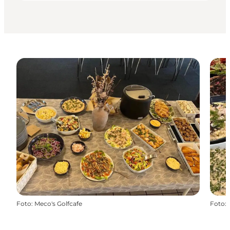
Foto
:
Meco's Golfcafe
Foto
: