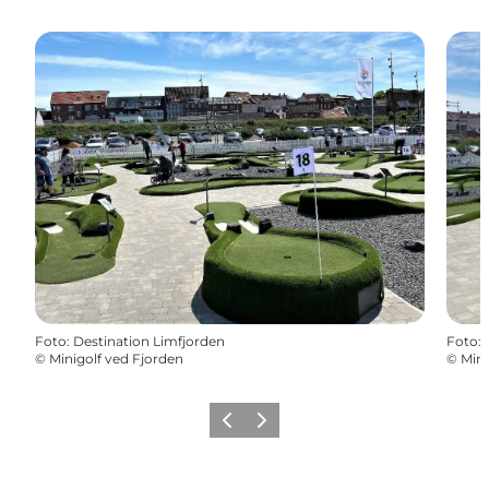
Foto
:
Destination Limfjorden
Foto
:
©
Minigolf ved Fjorden
©
Mini
Vorherige Folie
Nächste Folie