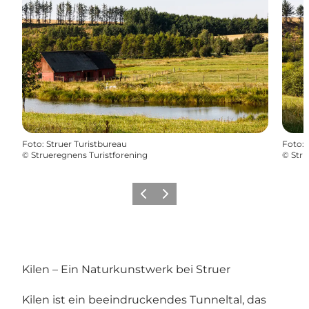
Foto
:
Struer Turistbureau
Foto
:
©
Strueregnens Turistforening
©
Stru
Vorherige Folie
Nächste Folie
Kilen – Ein Naturkunstwerk bei Struer
Kilen ist ein beeindruckendes Tunneltal, das