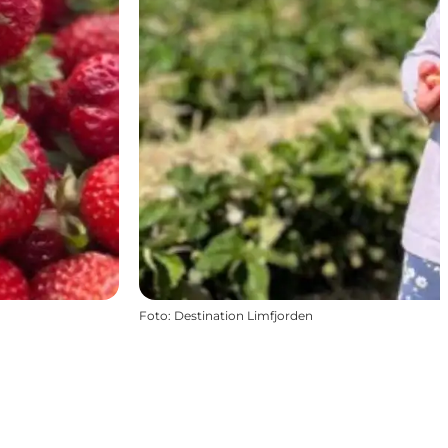
Foto
:
Destination Limfjorden