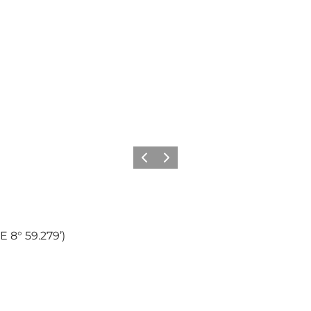
Vorherige Folie
Nächste Folie
E 8° 59.279’)