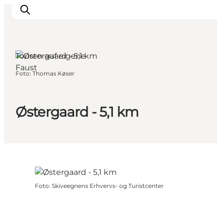
Touren auf eigene
Faust
Foto
:
Thomas Køser
Østergaard - 5,1 km
Foto
:
Skiveegnens Erhvervs- og Turistcenter