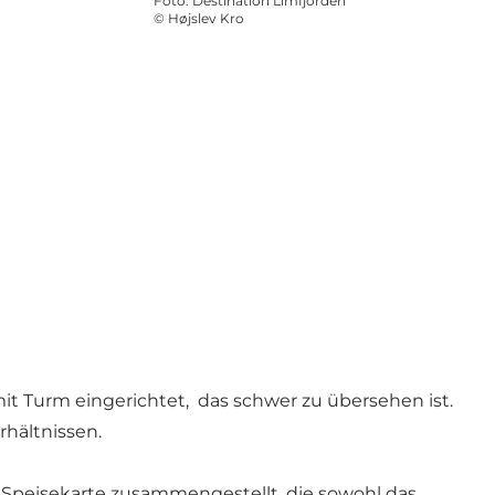
Foto
:
Destination Limfjorden
©
Højslev Kro
mit Turm eingerichtet, das schwer zu übersehen ist.
rhältnissen.
e Speisekarte zusammengestellt, die sowohl das