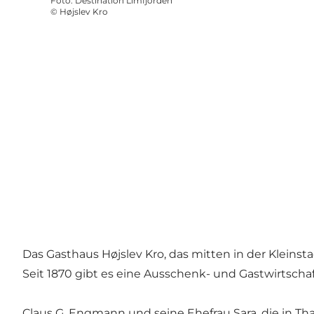
Foto
:
Destination Limfjorden
©
Højslev Kro
Das Gasthaus Højslev Kro, das mitten in der Kleinst
Seit 1870 gibt es eine Ausschenk- und Gastwirtschaf
Claus G. Engmann und seine Ehefrau Sara, die in T