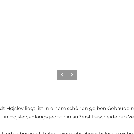
Vorherige Folie
Nächste Folie
adt Højslev liegt, ist in einem schönen gelben Gebäude 
t in Højslev, anfangs jedoch in äußerst bescheidenen Ve
hailand geboren ist, haben eine sehr abwechslungsreich