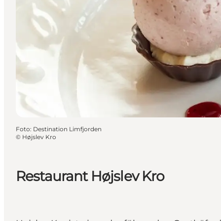
Foto
:
Destination Limfjorden
©
Højslev Kro
Restaurant Højslev Kro