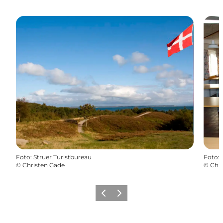
Foto
:
Struer Turistbureau
Foto
:
©
Christen Gade
©
Chri
Vorherige Folie
Nächste Folie