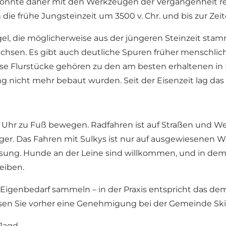
konnte daher mit den Werkzeugen der Vergangenheit rela
 die frühe Jungsteinzeit um 3500 v. Chr. und bis zur Z
gel, die möglicherweise aus der jüngeren Steinzeit st
sen. Es gibt auch deutliche Spuren früher menschlicher
iese Flurstücke gehören zu den am besten erhaltenen in 
ng nicht mehr bebaut wurden. Seit der Eisenzeit lag das
e Uhr zu Fuß bewegen. Radfahren ist auf Straßen und Weg
ger. Das Fahren mit Sulkys ist nur auf ausgewiesenen 
weisung. Hunde an der Leine sind willkommen, und in d
eiben.
n Eigenbedarf sammeln – in der Praxis entspricht das de
en Sie vorher eine Genehmigung bei der Gemeinde Skiv
Jagd.