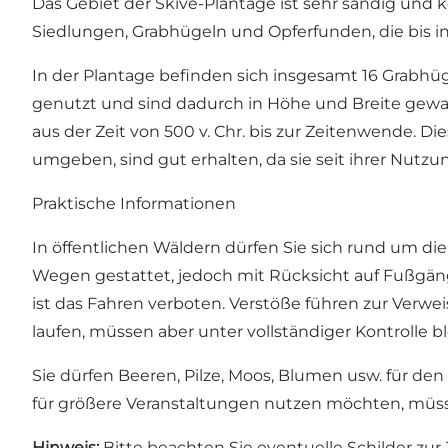
Das Gebiet der Skive-Plantage ist sehr sandig und 
Siedlungen, Grabhügeln und Opferfunden, die bis in
In der Plantage befinden sich insgesamt 16 Grabhü
genutzt und sind dadurch in Höhe und Breite gewach
aus der Zeit von 500 v. Chr. bis zur Zeitenwende. D
umgeben, sind gut erhalten, da sie seit ihrer Nutzu
Praktische Informationen
In öffentlichen Wäldern dürfen Sie sich rund um di
Wegen gestattet, jedoch mit Rücksicht auf Fußgän
ist das Fahren verboten. Verstöße führen zur Ver
laufen, müssen aber unter vollständiger Kontrolle bl
Sie dürfen Beeren, Pilze, Moos, Blumen usw. für de
für größere Veranstaltungen nutzen möchten, müss
Hinweis:
Bitte beachten Sie eventuelle Schilder zur 