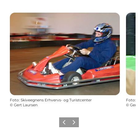
Foto
:
Skiveegnens Erhvervs- og Turistcenter
Foto
:
©
Gert Laursen
©
Gert
Vorherige Folie
Nächste Folie