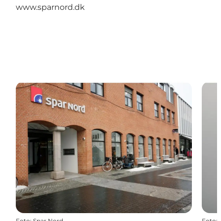
www.sparnord.dk
Foto
:
Spar Nord
Foto
: