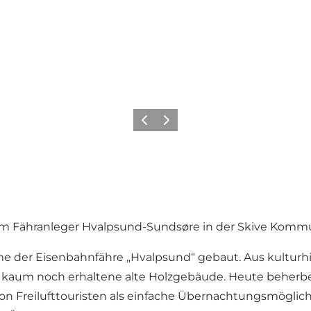
Vorherige Folie
Nächste Folie
am Fähranleger Hvalpsund-Sundsøre in der Skive Komm
e der Eisenbahnfähre „Hvalpsund“ gebaut. Aus kulturhis
es kaum noch erhaltene alte Holzgebäude. Heute beherb
n Freilufttouristen als einfache Übernachtungsmöglichk