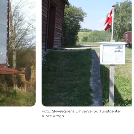
Foto
:
Skiveegnens Erhvervs- og Turistcenter
©
Mie Krogh