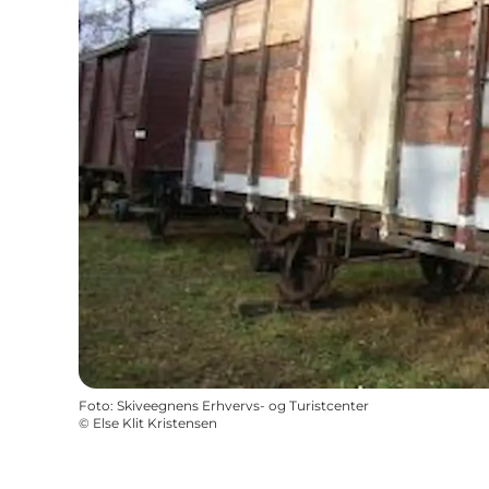
Foto
:
Skiveegnens Erhvervs- og Turistcenter
©
Else Klit Kristensen