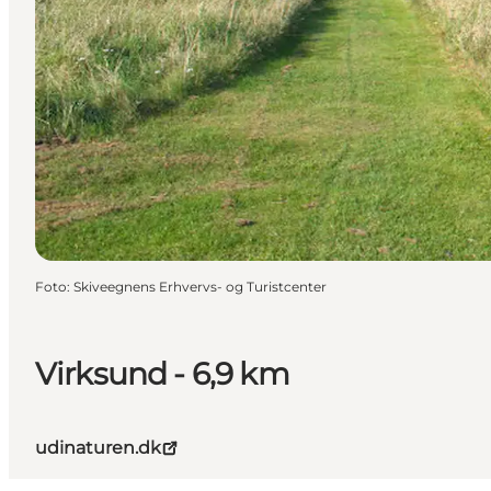
Foto
:
Skiveegnens Erhvervs- og Turistcenter
Virksund - 6,9 km
udinaturen.dk