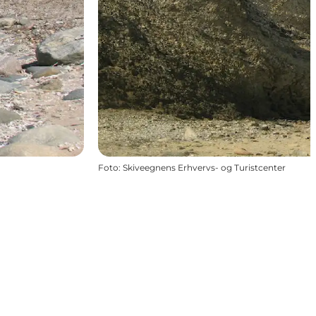
Foto
:
Skiveegnens Erhvervs- og Turistcenter