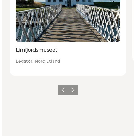
Nachhaltig
Limfjordsmuseet
Løgstør, Nordjütland
Vorherige Folie
Nächste Folie