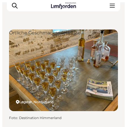
Örtliche Geschmackserlebnisse
Løgstør, Nordjütland
Foto
:
Destination Himmerland