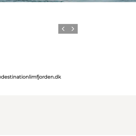
Vorherige Folie
Nächste Folie
destinationlimfjorden.dk