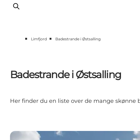
■
■
Limfjord
Badestrande i Østsalling
Erlebnisse
Events
Geschmackserlebnis
Badestrande i Østsalling
Wohnmobilurlaub
UNESCO Welterbe
Unterkunft
Her finder du en liste over de mange skønne b
Der Guide