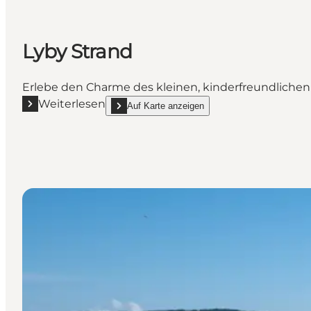
Lyby Strand
Erlebe den Charme des kleinen, kinderfreundlichen
Weiterlesen
Auf Karte anzeigen
Mehr erfahren "Lyby Strand"
show Lyby Strand on_map