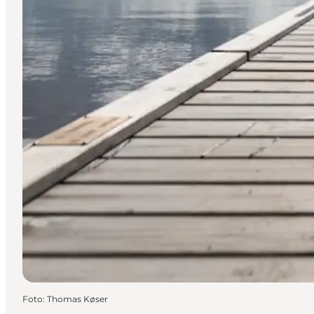
Foto
:
Thomas Køser