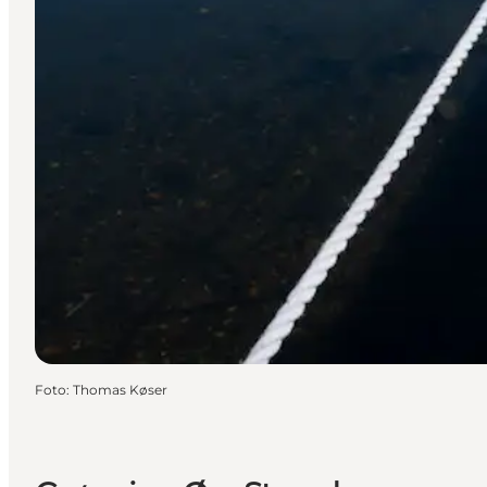
Foto
:
Thomas Køser