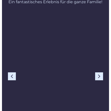
Ein fantastisches Erlebnis für die ganze Familie!
Vorherige Folie
Nächste F