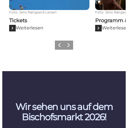
Foto
:
Jens Nørgaard Larsen
Foto
:
Jens Nørgaar
Tickets
Programm & 
Weiterlesen
Weiterlese
Vorherige Folie
Nächste Folie
Wir sehen uns auf dem
Bischofsmarkt 2026!