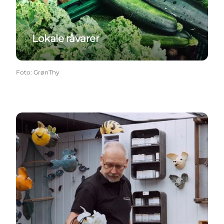
Lokale råvarer
Foto
:
GrønThy
Kunst & Kultur