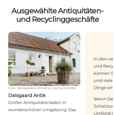
Ausgewählte Antiquitäten-
und Recyclinggeschäfte
Dalsgaard Antik
In den vie
und Recyc
können Si
und viele 
Dinge ein
Foto
:
Skiveegnens Erhvervs- og Turistcenter
Dalsgaard Antik
Wenn Sie 
Großer Antiquitätenladen in
Schatzsuch
wunderschöner Umgebung. Das
Limfjord d