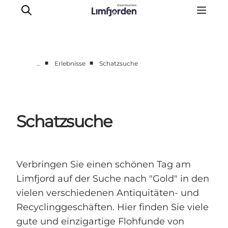
■
■
…
Erlebnisse
Schatzsuche
Erlebnisse
Events
Geschmackserlebnis
Schatzsuche
Wohnmobilurlaub
UNESCO Welterbe
Unterkunft
Verbringen Sie einen schönen Tag am
Der Guide
Limfjord auf der Suche nach "Gold" in den
vielen verschiedenen Antiquitäten- und
Recyclinggeschäften. Hier finden Sie viele
gute und einzigartige Flohfunde von