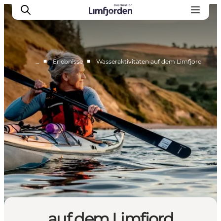
■
■
…
Erlebnisse
Wasseraktivitäten auf dem Limfjord
Erlebnisse
Events
Geschmackserlebnis
Wohnmobilurlaub
UNESCO Welterbe
Unterkunft
Der Guide
auf dem Limfjord