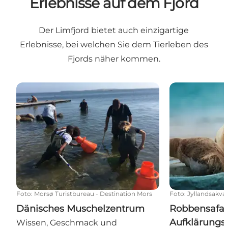
Erlebnisse auf dem Fjord
Der Limfjord bietet auch einzigartige
Erlebnisse, bei welchen Sie dem Tierleben des
Fjords näher kommen.
Dänisches Muschelzentrum
Robbensafari 
Foto
:
Morsø Turistbureau - Destination Mors
Foto
:
Jyllandsakvar
Dänisches Muschelzentrum
Robbensafar
Aufklärungs
Wissen, Geschmack und