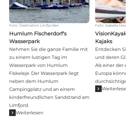
Foto
:
Destination Limfjorden
Foto
:
Isabella Haus
Humlum Fischerdorf's
VisionKayak 
Wasserpark
Kajaks
Nehmen Sie die ganze Familie mit
Entdecken Sie
zu einem lustigen Tag im
und deren Gla
Wasserpark von Humlum
Als einer der 
Fiskeleje. Der Wasserpark liegt
Europa können
neben dem Humlum
durchsichtige
Weiterlese
Campingplatz und an einem
kinderfreundlichen Sandstrand am
Limfjord.
Weiterlesen