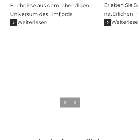
Erleben Sie S
Erlebnisse aus dem lebendigen
natürlichen H
Universum des Limfjords.
Weiterlese
Weiterlesen
Vorherige Folie
Nächste Folie