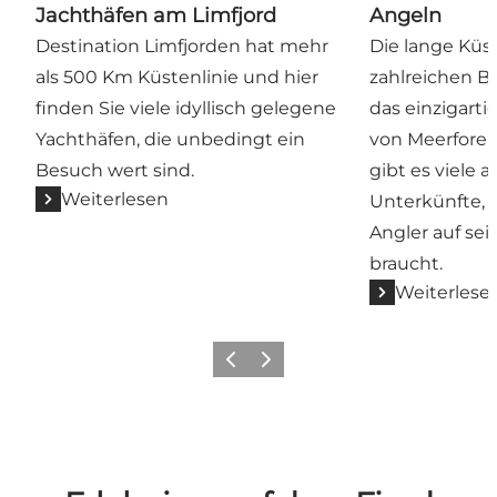
Jachthäfen am Limfjord
Angeln
Destination Limfjorden hat mehr
Die lange Küs
als 500 Km Küstenlinie und hier
zahlreichen B
finden Sie viele idyllisch gelegene
das einzigarti
Yachthäfen, die unbedingt ein
von Meerforel
Besuch wert sind.
gibt es viele 
Weiterlesen
Unterkünfte, d
Angler auf sei
braucht.
Weiterlese
Vorherige Folie
Nächste Folie