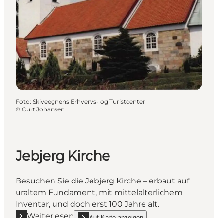
Foto
:
Skiveegnens Erhvervs- og Turistcenter
©
Curt Johansen
Jebjerg Kirche
Besuchen Sie die Jebjerg Kirche – erbaut auf
uraltem Fundament, mit mittelalterlichem
Inventar, und doch erst 100 Jahre alt.
Weiterlesen
Auf Karte anzeigen