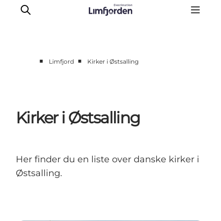
■
■
Limfjord
Kirker i Østsalling
Erlebnisse
Events
Geschmackserlebnis
Kirker i Østsalling
Wohnmobilurlaub
UNESCO Welterbe
Unterkunft
Her finder du en liste over danske kirker i
Der Guide
Østsalling.