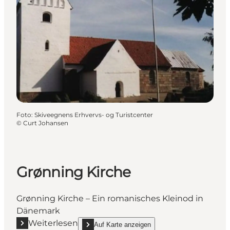
Foto
:
Skiveegnens Erhvervs- og Turistcenter
©
Curt Johansen
Grønning Kirche
Grønning Kirche – Ein romanisches Kleinod in
Dänemark
Weiterlesen
Auf Karte anzeigen
Mehr erfahren "Grønning Kirche"
show Grønning Kirche on_map