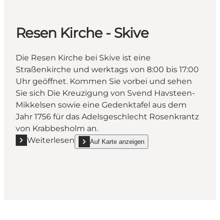
Resen Kirche - Skive
Die Resen Kirche bei Skive ist eine
Straßenkirche und werktags von 8:00 bis 17:00
Uhr geöffnet. Kommen Sie vorbei und sehen
Sie sich Die Kreuzigung von Svend Havsteen-
Mikkelsen sowie eine Gedenktafel aus dem
Jahr 1756 für das Adelsgeschlecht Rosenkrantz
von Krabbesholm an.
Weiterlesen
Auf Karte anzeigen
Mehr erfahren "Resen Kirche - Skive"
show Resen Kirche - Skive on_map