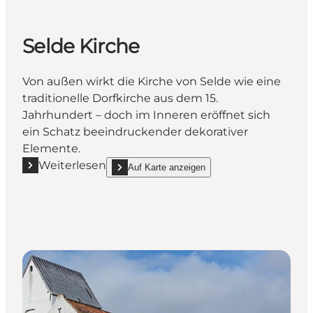
Selde Kirche
Von außen wirkt die Kirche von Selde wie eine
traditionelle Dorfkirche aus dem 15.
Jahrhundert – doch im Inneren eröffnet sich
ein Schatz beeindruckender dekorativer
Elemente.
Weiterlesen
Auf Karte anzeigen
Mehr erfahren "Selde Kirche"
show Selde Kirche on_map