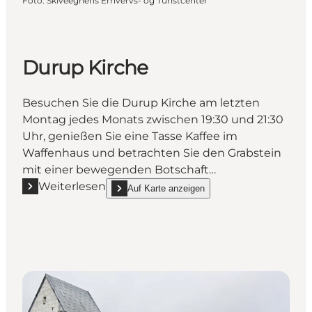
Foto
:
Skiveegnens Erhvervs- og Turistcenter
Durup Kirche
Besuchen Sie die Durup Kirche am letzten
Montag jedes Monats zwischen 19:30 und 21:30
Uhr, genießen Sie eine Tasse Kaffee im
Waffenhaus und betrachten Sie den Grabstein
mit einer bewegenden Botschaft…
Weiterlesen
Auf Karte anzeigen
Mehr erfahren "Durup Kirche"
show Durup Kirche on_map