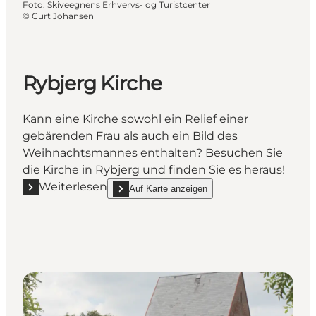
Foto
:
Skiveegnens Erhvervs- og Turistcenter
©
Curt Johansen
Rybjerg Kirche
Kann eine Kirche sowohl ein Relief einer
gebärenden Frau als auch ein Bild des
Weihnachtsmannes enthalten? Besuchen Sie
die Kirche in Rybjerg und finden Sie es heraus!
Weiterlesen
Auf Karte anzeigen
Mehr erfahren "Rybjerg Kirche"
show Rybjerg Kirche on_map