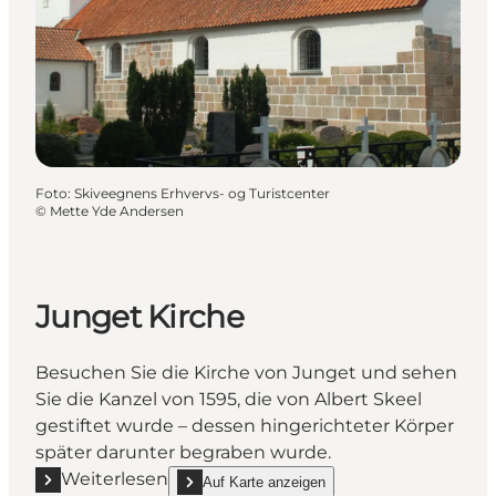
Foto
:
Skiveegnens Erhvervs- og Turistcenter
©
Mette Yde Andersen
Junget Kirche
Besuchen Sie die Kirche von Junget und sehen
Sie die Kanzel von 1595, die von Albert Skeel
gestiftet wurde – dessen hingerichteter Körper
später darunter begraben wurde.
Weiterlesen
Auf Karte anzeigen
Mehr erfahren "Junget Kirche"
show Junget Kirche on_map