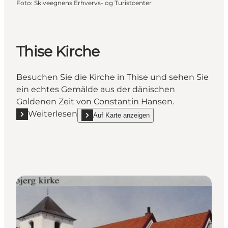
Foto
:
Skiveegnens Erhvervs- og Turistcenter
Thise Kirche
Besuchen Sie die Kirche in Thise und sehen Sie
ein echtes Gemälde aus der dänischen
Goldenen Zeit von Constantin Hansen.
Weiterlesen
Auf Karte anzeigen
Mehr erfahren "Thise Kirche"
show Thise Kirche on_map