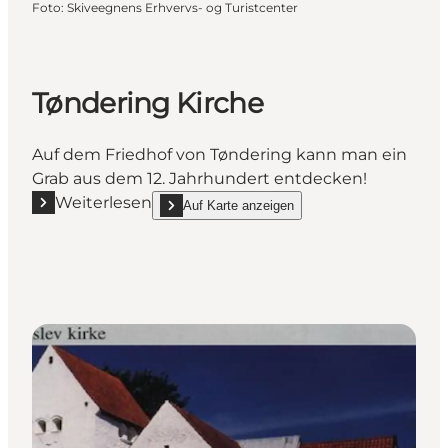
Foto
:
Skiveegnens Erhvervs- og Turistcenter
Tøndering Kirche
Auf dem Friedhof von Tøndering kann man ein
Grab aus dem 12. Jahrhundert entdecken!
Weiterlesen
Auf Karte anzeigen
Mehr erfahren "Tøndering Kirche"
show Tøndering Kirche on_map