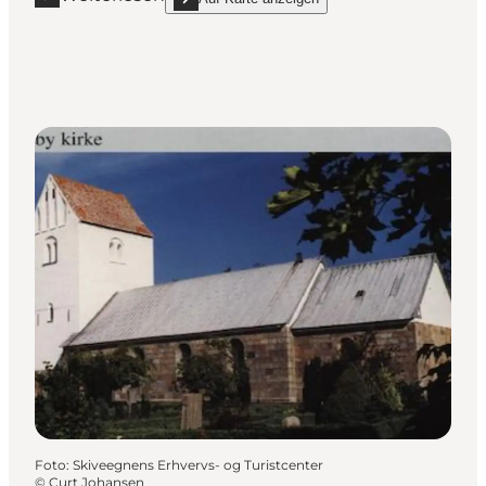
Mehr erfahren "Jebjerg Kirche"
show Jebjerg Kirche on_map
Foto
:
Skiveegnens Erhvervs- og Turistcenter
©
Curt Johansen