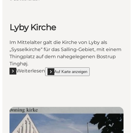
Lyby Kirche
Im Mittelalter galt die Kirche von Lyby als
„Sysselkirche“ für das Salling-Gebiet, mit einem
Thingplatz auf dem nahegelegenen Bostrup
Tinghøj.
Weiterlesen
Auf Karte anzeigen
Mehr erfahren "Lyby Kirche"
show Lyby Kirche on_map